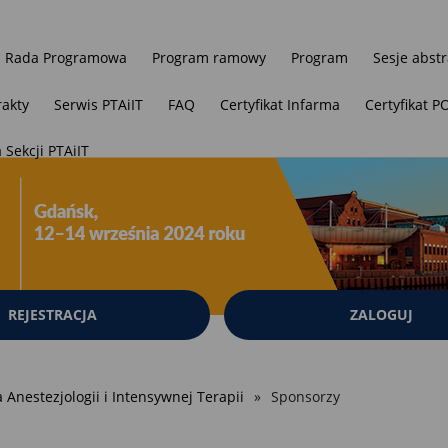
 i Rada Programowa
Program ramowy
Program
Sesje abst
rakty
Serwis PTAiIT
FAQ
Certyfikat Infarma
Certyfikat
 Sekcji PTAiIT
REJESTRACJA
ZALOGUJ
Anestezjologii i Intensywnej Terapii
Sponsorzy