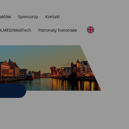
raktów
Sponsorzy
Kontakt
 POLMED/MedTech
Patronaty honorowe