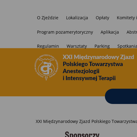
O Zjeździe
Lokalizacja
Opłaty
Komitety
Program pozamerytoryczny
Aplikacja
Abst
Regulamin
Warsztaty
Parking
Spotkania
Ścieżka
XXI Międzynarodowy Zjazd Polskiego Towarzystwa 
nawigacyjna
Sponsorzy